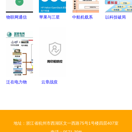
服务新趋势
慧养殖？
物联网通信
苹果与三星
中航机载系
以科技破局
与物联网技
的物联网技
统共性技术
车联网技术
术服务 构
术与理念
基于IoTDB
助力城市交
建智能互联
服务驱动的
的端边云架
通拥堵治理
的未来基石
智能生态
构预计节省
百万存储成
本，助力工
业物联网协
泛在电力物
云章战疫
同
联网赋能综
物联网技术
合能源服务
驱动政务服
重点方向与
务的创新与
物联网技术
升级
地址：浙江省杭州市西湖区文一西路75号1号楼四层407室
实践路径
电话：0571-39**