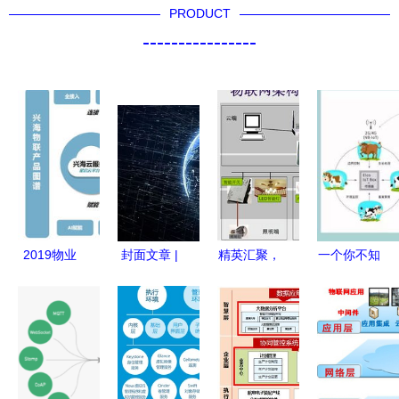
PRODUCT
----------------
2019物业
封面文章 |
精英汇聚，
一个你不知
智慧报告
能源物联网
照亮未来
道的神器！
兴海物联智
冲击波 物
ETD第11期
不了解它，
慧园区整体
联网技术如
聚焦物联网
连牛羊都不
解决方案引
何重塑能源
下的智能照
让你养，你
领IoT技术
未来
明前沿技术
还谈什么智