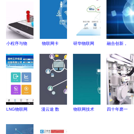
小程序与物
物联网卡
研华物联网
融合创新，
联网技术服
构筑物联网
边缘计算智
规范引领
务的融合
数据安全的
能网关专场
推动区块链
是机遇还是
关键防线
限时特惠
与物联网技
鸡肋？
赋能产业智
术服务协同
能化升级
健康有序发
展
LNG物联网
漫云途 数
物联网技术
四十年磨一
技术团队
字化转型如
赋能共享经
剑 从传统
为您提供全
何助力文旅
济 常用工
燃气表到智