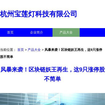
杭州宝莲灯科技有限公司
首页
企业简介
产品大全
联系我们
企业信息
访客留言
当前位置：
首页
>
产品大全
>
风暴来袭！区块链妖王再生，这9只涨停
股不简单
风暴来袭！区块链妖王再生，这9只涨停股
不简单