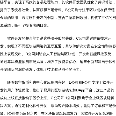
链平台，实现了高效的交易处理能力，其软件开发团队优化了共识算法，
提升了系统吞吐量，从而获得市场青睐。B公司则专注于区块链在供应链
金融的应用，通过软件开发的创新，整合了物联网数据，构筑了可信的溯
源系统，吸引了投资者的目光。
软件开发的整合能力是这些涨停股的关键。C公司通过跨链技术开
发，实现了不同区块链网络的互联互通，其软件解决方案在安全性和兼容
性上表现突出。D公司则结合人工智能与区块链，开发出智能风控系统，
通过算法模型预测市场风险，增强了投资者信心。这些创新都源自于软件
开发团队的深度研发，体现了技术驱动股价的潜力。
随着数字货币和去中心化应用的兴起，E公司和F公司专注于软件开
发的用户体验优化，推出了易用的区块链钱包和DApp平台，这些产品的
成功上线直接推动了股价上涨。G公司和H公司则聚焦于企业级区块链解
决方案，通过定制化软件开发，帮助客户降本增效，赢得了订单和市场份
额。I公司作为后起之秀，在区块链游戏领域发力，其软件开发团队利用