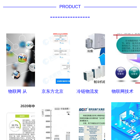
PRODUCT
----------------
物联网 从
京东方北京
冷链物流发
物联网技术
源头筑牢石
亦庄设立新
展崛起，新
服务的核心
化企业安全
公司，聚焦
能源冷藏车
引擎 中关
生产的智能
物联网技术
迎来爆发
村物联网产
防线
研发与技术
业联盟与北
服务
京工程研究